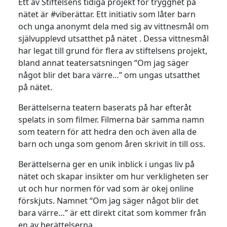
Ett av Stiftelsens tidiga projekt för trygghet på
nätet är #viberättar. Ett initiativ som låter barn
och unga anonymt dela med sig av vittnesmål om
självupplevd utsatthet på nätet . Dessa vittnesmål
har legat till grund för flera av stiftelsens projekt,
bland annat teatersatsningen “Om jag säger
något blir det bara värre…” om ungas utsatthet
på nätet.
Berättelserna teatern baserats på har efteråt
spelats in som filmer. Filmerna bär samma namn
som teatern för att hedra den och även alla de
barn och unga som genom åren skrivit in till oss.
Berättelserna ger en unik inblick i ungas liv på
nätet och skapar insikter om hur verkligheten ser
ut och hur normen för vad som är okej online
förskjuts. Namnet “Om jag säger något blir det
bara värre…” är ett direkt citat som kommer från
en av berättelserna..