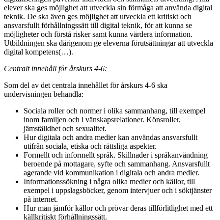
elever ska ges möjlighet att utveckla sin förmåga att använda digital
teknik. De ska även ges möjlighet att utveckla ett kritiskt och
ansvarsfullt förhållningssätt till digital teknik, för att kunna se
möjligheter och förstå risker samt kunna värdera information.
Utbildningen ska därigenom ge eleverna förutsättningar att utveckla
digital kompetens(…).
Centralt innehåll för årskurs 4-6:
Som del av det centrala innehållet för årskurs 4-6 ska
undervisningen behandla:
Sociala roller och normer i olika sammanhang, till exempel
inom familjen och i vänskapsrelationer. Könsroller,
jämställdhet och sexualitet.
Hur digitala och andra medier kan användas ansvarsfullt
utifrån sociala, etiska och rättsliga aspekter.
Formellt och informellt språk. Skillnader i språkanvändning
beroende på mottagare, syfte och sammanhang. Ansvarsfullt
agerande vid kommunikation i digitala och andra medier.
Informationssökning i några olika medier och källor, till
exempel i uppslagsböcker, genom intervjuer och i söktjänster
på internet.
Hur man jämför källor och prövar deras tillförlitlighet med ett
källkritiskt förhållningssätt.