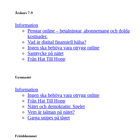
Årskurs 7-9
Information
Pengar online – betalningar, abonnemang och dolda
kostnader.
Vad är digital finansiell hälsa?
Ingen ska behöva vara otrygg online
Samtycke på nätet
Från Hat Till Hopp
Gymnasiet
Information
Ingen ska behöva vara otrygg online
Från Hat Till Hopp
Nätet och demokratin: Spelet
Vem är talman på nätet?
Garga snipes på tåget
Fritidshemmet