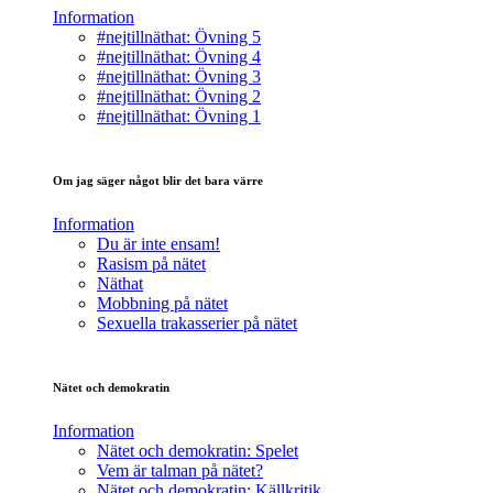
Information
#nejtillnäthat: Övning 5
#nejtillnäthat: Övning 4
#nejtillnäthat: Övning 3
#nejtillnäthat: Övning 2
#nejtillnäthat: Övning 1
Om jag säger något blir det bara värre
Information
Du är inte ensam!
Rasism på nätet
Näthat
Mobbning på nätet
Sexuella trakasserier på nätet
Nätet och demokratin
Information
Nätet och demokratin: Spelet
Vem är talman på nätet?
Nätet och demokratin: Källkritik