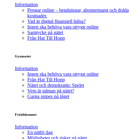
Information
Pengar online – betalningar, abonnemang och dolda
kostnader.
Vad är digital finansiell hälsa?
Ingen ska behöva vara otrygg online
Samtycke på nätet
Från Hat Till Hopp
Gymnasiet
Information
Ingen ska behöva vara otrygg online
Från Hat Till Hopp
Nätet och demokratin: Spelet
Vem är talman på nätet?
Garga snipes på tåget
Fritidshemmet
Information
En nätfri dag
Möjligheter och risker på nätet