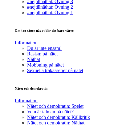
#nejtillnäthat: Övning 3
#nejtillnäthat: Övning 2
#nejtillnäthat: Övning 1
Om jag säger något blir det bara värre
Information
Du är inte ensam!
Rasism på nätet
Näthat
Mobbning på nätet
Sexuella trakasserier på nätet
Nätet och demokratin
Information
Nätet och demokratin: Spelet
Vem är talman på nätet?
Nätet och demokratin: Källkritik
Nätet och demokratin: Näthat