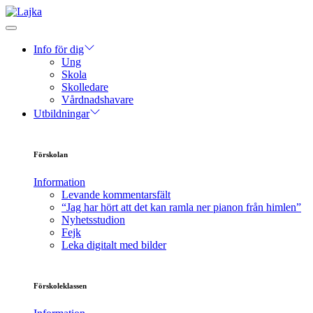
Info för dig
Ung
Skola
Skolledare
Vårdnadshavare
Utbildningar
Förskolan
Information
Levande kommentarsfält
“Jag har hört att det kan ramla ner pianon från himlen”
Nyhetsstudion
Fejk
Leka digitalt med bilder
Förskoleklassen