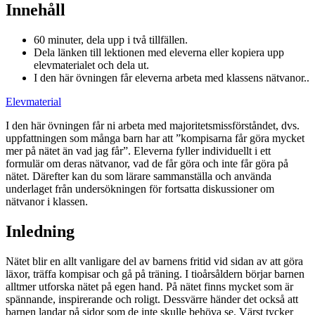
Innehåll
60 minuter, dela upp i två tillfällen.
Dela länken till lektionen med eleverna eller kopiera upp
elevmaterialet och dela ut.
I den här övningen får eleverna arbeta med klassens nätvanor..
Elevmaterial
I den här övningen får ni arbeta med majoritetsmissförståndet, dvs.
uppfattningen som många barn har att ”kompisarna får göra mycket
mer på nätet än vad jag får”. Eleverna fyller individuellt i ett
formulär om deras nätvanor, vad de får göra och inte får göra på
nätet. Därefter kan du som lärare sammanställa och använda
underlaget från undersökningen för fortsatta diskussioner om
nätvanor i klassen.
Inledning
Nätet blir en allt vanligare del av barnens fritid vid sidan av att göra
läxor, träffa kompisar och gå på träning. I tioårsåldern börjar barnen
alltmer utforska nätet på egen hand. På nätet finns mycket som är
spännande, inspirerande och roligt. Dessvärre händer det också att
barnen landar på sidor som de inte skulle behöva se. Värst tycker