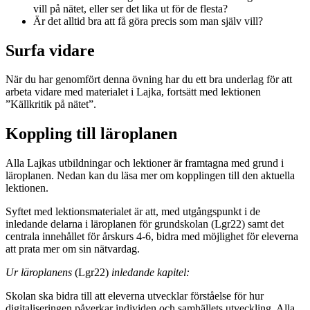
vill på nätet, eller ser det lika ut för de flesta?
Är det alltid bra att få göra precis som man själv vill?
Surfa vidare
När du har genomfört denna övning har du ett bra underlag för att
arbeta vidare med materialet i Lajka, fortsätt med lektionen
”Källkritik på nätet”.
Koppling till läroplanen
Alla Lajkas utbildningar och lektioner är framtagna med grund i
läroplanen. Nedan kan du läsa mer om kopplingen till den aktuella
lektionen.
Syftet med lektionsmaterialet är att, med utgångspunkt i de
inledande delarna i läroplanen för grundskolan (Lgr22) samt det
centrala innehållet för årskurs 4-6, bidra med möjlighet för eleverna
att prata mer om sin nätvardag.
Ur läroplanens
(Lgr22)
inledande kapitel:
Skolan ska bidra till att eleverna utvecklar förståelse för hur
digitaliseringen påverkar individen och samhällets utveckling. Alla