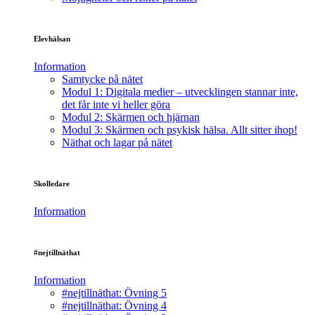
Elevhälsan
Information
Samtycke på nätet
Modul 1: Digitala medier – utvecklingen stannar inte,
det får inte vi heller göra
Modul 2: Skärmen och hjärnan
Modul 3: Skärmen och psykisk hälsa. Allt sitter ihop!
Näthat och lagar på nätet
Skolledare
Information
#nejtillnäthat
Information
#nejtillnäthat: Övning 5
#nejtillnäthat: Övning 4