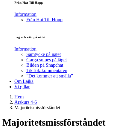
Från Hat Till Hopp
Information
Från Hat Till Hopp
Lag och rätt på nätet
Information
Samtycke på nätet
Garga snipes på tåget
Bilden på Snapchat
TikTok-kommentaren
“Det kommer att smälla”
Om Lajka
Vi gillar
Hem
Årskurs 4-6
Majoritetsmissförståndet
Majoritetsmissförståndet