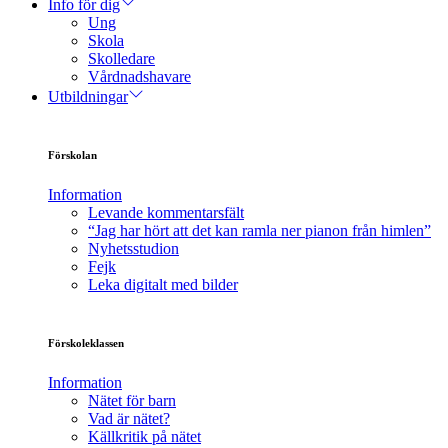
Info för dig
Ung
Skola
Skolledare
Vårdnadshavare
Utbildningar
Förskolan
Information
Levande kommentarsfält
“Jag har hört att det kan ramla ner pianon från himlen”
Nyhetsstudion
Fejk
Leka digitalt med bilder
Förskoleklassen
Information
Nätet för barn
Vad är nätet?
Källkritik på nätet