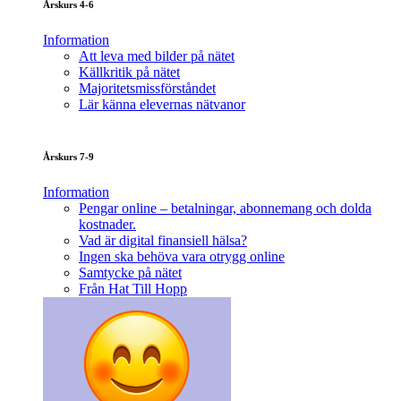
Årskurs 4-6
Information
Att leva med bilder på nätet
Källkritik på nätet
Majoritetsmissförståndet
Lär känna elevernas nätvanor
Årskurs 7-9
Information
Pengar online – betalningar, abonnemang och dolda
kostnader.
Vad är digital finansiell hälsa?
Ingen ska behöva vara otrygg online
Samtycke på nätet
Från Hat Till Hopp