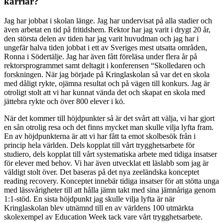
karriär?
Jag har jobbat i skolan länge. Jag har undervisat på alla stadier och
även arbetat en tid på fritidshem. Rektor har jag varit i drygt 20 år,
den största delen av tiden har jag varit huvudman och jag har i
ungefär halva tiden jobbat i ett av Sveriges mest utsatta områden,
Ronna i Södertälje. Jag har även fått föreläsa under flera år på
rektorsprogrammet samt deltagit i konferensen “Skolledaren och
forskningen. När jag började på Kringlaskolan så var det en skola
med dåligt rykte, ojämna resultat och på vägen till konkurs. Jag är
otroligt stolt att vi har kunnat vända det och skapat en skola med
jättebra rykte och över 800 elever i kö.
När det kommer till höjdpunkter så är det svårt att välja, vi har gjort
en sån otrolig resa och det finns mycket man skulle vilja lyfta fram.
En av höjdpunkterna är att vi har fått ta emot skolbesök från i
princip hela världen. Dels kopplat till vårt trygghetsarbete för
studiero, dels kopplat till vårt systematiska arbete med tidiga insatser
för elever med behov. Vi har även utvecklat ett läslabb som jag är
väldigt stolt över. Det baseras på det nya zeeländska konceptet
reading recovery. Konceptet innebär tidiga insatser för att stötta unga
med lässvårigheter till att hålla jämn takt med sina jämnåriga genom
1:1-stöd. En sista höjdpunkt jag skulle vilja lyfta är när
Kringlaskolan blev utnämnd till en av världens 100 utmärkta
skolexempel av Education Week tack vare vårt trygghetsarbete.