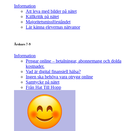
Information
Att leva med bilder på nätet
Källkritik på nätet
Majoritetsmissförståndet
Lär känna elevernas nätvanor
Årskurs 7-9
Information
Pengar online – betalningar, abonnemang och dolda
kostnader.
Vad är digital finansiell hälsa?
Ingen ska behöva vara otrygg online
Samtycke på nätet
Från Hat Till Hopp