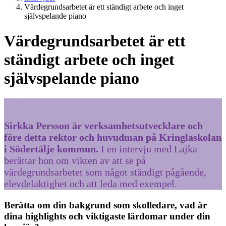
Värdegrundsarbetet är ett ständigt arbete och inget
självspelande piano
Värdegrundsarbetet är ett
ständigt arbete och inget
självspelande piano
Sirkka Persson är verksamhetsutvecklare och
före detta rektor och huvudman på Kringlaskolan
i Södertälje kommun.
I en intervju med Lajka
berättar hon om vikten av att se på
värdegrundsarbetet som något ständigt pågående,
elevdelaktighet och att leda med exempel.
Berätta om din bakgrund som skolledare, vad är
dina highlights och viktigaste lärdomar under din