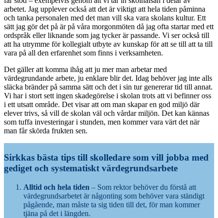
får stöd – exempelvis genom att vi tar in skolhälsan i delar av
arbetet. Jag upplever också att det är viktigt att hela tiden påminna
och tanka personalen med det man vill ska vara skolans kultur. Ett
sätt jag gör det på är på våra morgonmöten då jag ofta startar med ett
ordspråk eller liknande som jag tycker är passande. Vi ser också till
att ha utrymme för kollegialt utbyte av kunskap för att se till att ta till
vara på all den erfarenhet som finns i verksamheten.
Det gäller att komma ihåg att ju mer man arbetar med
värdegrundande arbete, ju enklare blir det. Idag behöver jag inte alls
släcka bränder på samma sätt och det i sin tur genererar tid till annat.
Vi har i stort sett ingen skadegörelse i skolan trots att vi befinner oss
i ett utsatt område. Det visar att om man skapar en god miljö där
elever trivs, så vill de skolan väl och vårdar miljön. Det kan kännas
som tuffa investeringar i stunden, men kommer vara värt det när
man får skörda frukten sen.
Sirkkas bästa tips till skolledare som vill jobba med
gediget och systematiskt värdegrundsarbete
Alltid och hela tiden
– Som rektor behöver du förstå att
värdegrundsarbetet är någonting som behöver vara ständigt
pågående, man måste ta sig tiden till det, för man kommer
tjäna på det i längden.