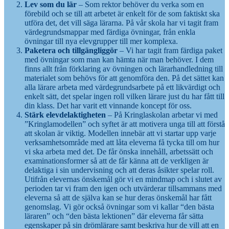
Lev som du lär
– Som rektor behöver du verka som en
förebild och se till att arbetet är enkelt för de som faktiskt ska
utföra det, det vill säga lärarna. På vår skola har vi tagit fram
värdegrundsmappar med färdiga övningar, från enkla
övningar till nya elevgrupper till mer komplexa.
Paketera och tillgängliggör
– Vi har tagit fram färdiga paket
med övningar som man kan hämta när man behöver. I dem
finns allt från förklaring av övningen och lärarhandledning till
materialet som behövs för att genomföra den. På det sättet kan
alla lärare arbeta med värdegrundsarbete på ett likvärdigt och
enkelt sätt, det spelar ingen roll vilken lärare just du har fått till
din klass. Det har varit ett vinnande koncept för oss.
Stärk elevdelaktigheten
– På Kringlaskolan arbetar vi med
”Kringlamodellen” och syftet är att motivera unga till att förstå
att skolan är viktig. Modellen innebär att vi startar upp varje
verksamhetsområde med att låta eleverna få tycka till om hur
vi ska arbeta med det. De får önska innehåll, arbetssätt och
examinationsformer så att de får känna att de verkligen är
delaktiga i sin undervisning och att deras åsikter spelar roll.
Utifrån elevernas önskemål gör vi en mindmap och i slutet av
perioden tar vi fram den igen och utvärderar tillsammans med
eleverna så att de själva kan se hur deras önskemål har fått
genomslag. Vi gör också övningar som vi kallar “den bästa
läraren” och “den bästa lektionen” där eleverna får sätta
egenskaper på sin drömlärare samt beskriva hur de vill att en