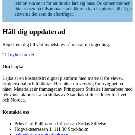
lektion ska se ut för att de ska lära sig bäst. Dokumentationen
tittar vi sen på tillsammans och lärarna kan inspireras till att ge
eleverna det som de efterfrågar.
Håll dig uppdaterad
Registrera dig till vårt nyhetsbrev så missar du ingenting.
Till nyhetsbrevet
Om Lajka
Lajka är en kostnadsfri digital plattform med material för elever,
skolpersonal och föräldrar. Här hittar du verktyg för trygghet på
nätet. Materialet är framtaget av Prinsparets Stiftelse i samarbete med
relevanta aktörer. Lajka stöttas av Skandias stiftelse Idéer för livet
och Nordea.
Kontakta oss
Prins Carl Philips och Prinsessan Sofias Stiftelse
Högvaktsterassen 1, 111 30 Stockholm
hello@prinsparetsstiftelse.se