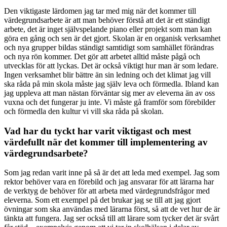
Den viktigaste lärdomen jag tar med mig när det kommer till
värdegrundsarbete är att man behöver förstå att det är ett ständigt
arbete, det är inget självspelande piano eller projekt som man kan
göra en gång och sen är det gjort. Skolan är en organisk verksamhet
och nya grupper bildas ständigt samtidigt som samhället förändras
och nya rön kommer. Det gör att arbetet alltid måste pågå och
utvecklas för att lyckas. Det är också viktigt hur man är som ledare.
Ingen verksamhet blir bättre än sin ledning och det klimat jag vill
ska råda på min skola måste jag själv leva och förmedla. Ibland kan
jag uppleva att man nästan förväntar sig mer av eleverna än av oss
vuxna och det fungerar ju inte. Vi måste gå framför som förebilder
och förmedla den kultur vi vill ska råda på skolan.
Vad har du tyckt har varit viktigast och mest
värdefullt när det kommer till implementering av
värdegrundsarbete?
Som jag redan varit inne på så är det att leda med exempel. Jag som
rektor behöver vara en förebild och jag ansvarar för att lärarna har
de verktyg de behöver för att arbeta med värdegrundsfrågor med
eleverna. Som ett exempel på det brukar jag se till att jag gjort
övningar som ska användas med lärarna först, så att de vet hur de är
tänkta att fungera. Jag ser också till att lärare som tycker det är svårt