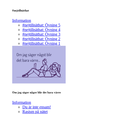
#nejtillnäthat
Information
#nejtillnäthat: Övning 5
#nejtillnäthat: Övning 4
#nejtillnäthat: Övning 3
#nejtillnäthat: Övning 2
#nejtillnäthat: Övning 1
Om jag säger något blir det bara värre
Information
Du är inte ensam!
Rasism på nätet