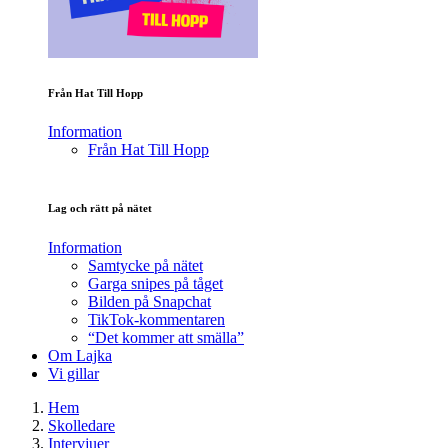
Från Hat Till Hopp
Information
Från Hat Till Hopp
Lag och rätt på nätet
Information
Samtycke på nätet
Garga snipes på tåget
Bilden på Snapchat
TikTok-kommentaren
“Det kommer att smälla”
Om Lajka
Vi gillar
Hem
Skolledare
Intervjuer