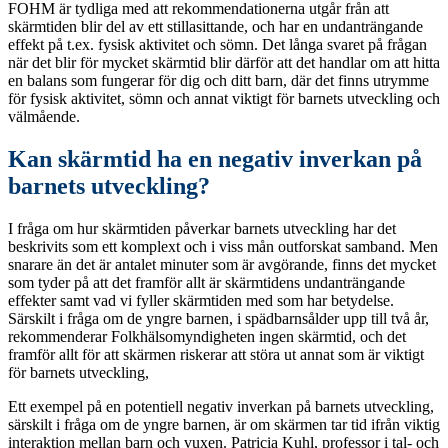
FOHM är tydliga med att rekommendationerna utgår från att
skärmtiden blir del av ett stillasittande, och har en undanträngande
effekt på t.ex. fysisk aktivitet och sömn. Det långa svaret på frågan
när det blir för mycket skärmtid blir därför att det handlar om att hitta
en balans som fungerar för dig och ditt barn, där det finns utrymme
för fysisk aktivitet, sömn och annat viktigt för barnets utveckling och
välmående.
Kan skärmtid ha en negativ inverkan på
barnets utveckling?
I fråga om hur skärmtiden påverkar barnets utveckling har det
beskrivits som ett komplext och i viss mån outforskat samband. Men
snarare än det är antalet minuter som är avgörande, finns det mycket
som tyder på att det framför allt är skärmtidens undanträngande
effekter samt vad vi fyller skärmtiden med som har betydelse.
Särskilt i fråga om de yngre barnen, i spädbarnsålder upp till två år,
rekommenderar Folkhälsomyndigheten ingen skärmtid, och det
framför allt för att skärmen riskerar att störa ut annat som är viktigt
för barnets utveckling,
Ett exempel på en potentiell negativ inverkan på barnets utveckling,
särskilt i fråga om de yngre barnen, är om skärmen tar tid ifrån viktig
interaktion mellan barn och vuxen. Patricia Kuhl, professor i tal- och