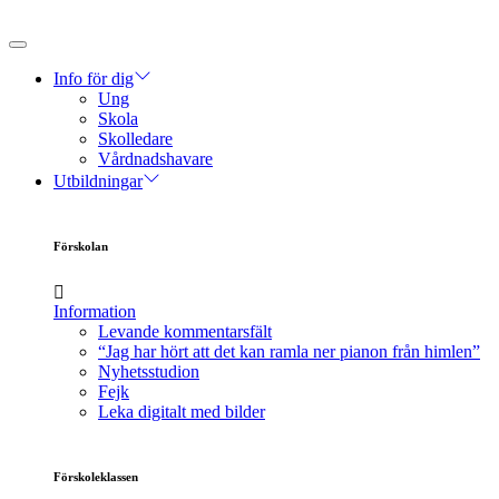
Info för dig
Ung
Skola
Skolledare
Vårdnadshavare
Utbildningar
Förskolan
Information
Levande kommentarsfält
“Jag har hört att det kan ramla ner pianon från himlen”
Nyhetsstudion
Fejk
Leka digitalt med bilder
Förskoleklassen