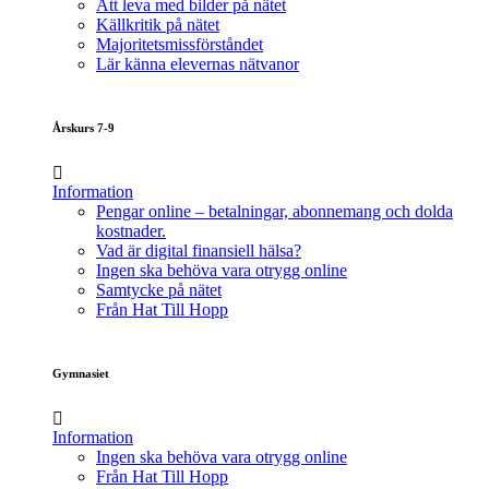
Att leva med bilder på nätet
Källkritik på nätet
Majoritetsmissförståndet
Lär känna elevernas nätvanor
Årskurs 7-9
Information
Pengar online – betalningar, abonnemang och dolda
kostnader.
Vad är digital finansiell hälsa?
Ingen ska behöva vara otrygg online
Samtycke på nätet
Från Hat Till Hopp
Gymnasiet
Information
Ingen ska behöva vara otrygg online
Från Hat Till Hopp