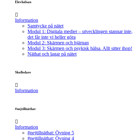
Elevhälsan
Information
Samtycke på nätet
Modul 1: Digitala medier – utvecklingen stannar inte,
det får inte vi heller göra
Modul 2: Skärmen och hjärnan
Modul 3: Skärmen och psykisk hälsa. Allt sitter ihop!
Näthat och lagar på nätet
Skolledare
Information
#nejtillnäthat
Information
#nejtillnäthat: Övning 5
#nejtillnäthat: Övning 4