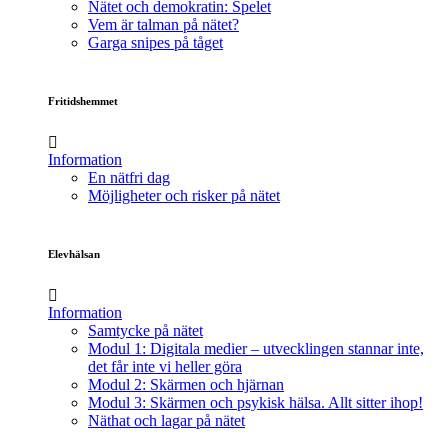
Nätet och demokratin: Spelet
Vem är talman på nätet?
Garga snipes på tåget
Fritidshemmet
Information
En nätfri dag
Möjligheter och risker på nätet
Elevhälsan
Information
Samtycke på nätet
Modul 1: Digitala medier – utvecklingen stannar inte,
det får inte vi heller göra
Modul 2: Skärmen och hjärnan
Modul 3: Skärmen och psykisk hälsa. Allt sitter ihop!
Näthat och lagar på nätet