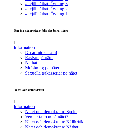
#nejtillnäthat: Övning 3
#nejtillnäthat: Övning 2
#nejtillnäthat: Övning 1
Om jag säger något blir det bara värre
Information
Du är inte ensam!
Rasism på nätet
Näthat
Mobbning på nätet
Sexuella trakasserier på nätet
Nätet och demokratin
Information
Nätet och demokratin: Spelet
Vem är talman på nätet?
Nätet och demokratin: Källkritik
Nätet och demokratin: Näthat