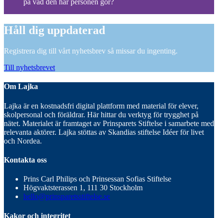
på vad den här personen gör?
Håll dig uppdaterad
Registrera dig till vårt nyhetsbrev så missar du ingenting.
Till nyhetsbrevet
Om Lajka
Lajka är en kostnadsfri digital plattform med material för elever,
skolpersonal och föräldrar. Här hittar du verktyg för trygghet på
nätet. Materialet är framtaget av Prinsparets Stiftelse i samarbete med
relevanta aktörer. Lajka stöttas av Skandias stiftelse Idéer för livet
och Nordea.
Kontakta oss
Prins Carl Philips och Prinsessan Sofias Stiftelse
Högvaktsterassen 1, 111 30 Stockholm
hello@prinsparetsstiftelse.se
Kakor och integritet