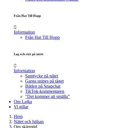
Från Hat Till Hopp
Information
Från Hat Till Hopp
Lag och rätt på nätet
Information
Samtycke på nätet
Garga snipes på tåget
Bilden på Snapchat
TikTok-kommentaren
“Det kommer att smälla”
Om Lajka
Vi gillar
Hem
Nätet och hälsan
Om skärmtid